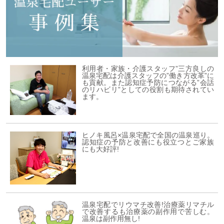
利用者・家族・介護スタッフ”三方良しの
温泉宅配は介護スタッフの”働き方改革”に
も貢献。また認知症予防につながる”会話
のリハビリ”としての役割も期待されてい
ます。
ヒノキ風呂×温泉宅配で全国の温泉巡り。
認知症の予防と改善にも役立つとご家族
にも大好評!
温泉宅配でリウマチ改善!治療薬リマチル
で改善するも治療薬の副作用で苦しむ。
温泉は副作用無し!