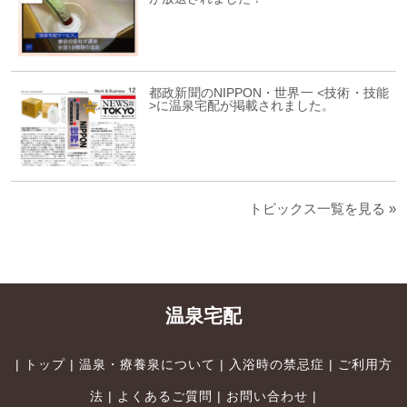
都政新聞のNIPPON・世界一 <技術・技能
>に温泉宅配が掲載されました。
トピックス一覧を見る »
温泉宅配
|
トップ
|
温泉・療養泉について
|
入浴時の禁忌症
|
ご利用方
法
|
よくあるご質問
|
お問い合わせ
|