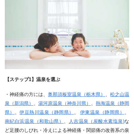
【ステップ1】温泉を選ぶ
・神経痛の方には、
奥那須板室温泉（栃木県）
、
松之山温
泉（新潟県）
、
湯河原温泉（神奈川県）
、
熱海温泉（静岡
県）
、
伊豆熱川温泉（静岡県）
、
伊東温泉（静岡県）
、
南紀白浜温泉（和歌山県）
、
人吉温泉（炭酸水素塩泉)
な
ど足腰のしびれ・冷えによる神経痛・関節痛の改善系の泉