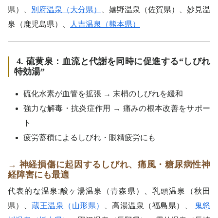
県）、
別府温泉（大分県）
、嬉野温泉（佐賀県）、妙見温
泉（鹿児島県）、
人吉温泉（熊本県）
4. 硫黄泉：血流と代謝を同時に促進する“しびれ
特効湯”
硫化水素が血管を拡張 → 末梢のしびれを緩和
強力な解毒・抗炎症作用 → 痛みの根本改善をサポー
ト
疲労蓄積によるしびれ・眼精疲労にも
→
神経損傷に起因するしびれ、痛風・糖尿病性神
経障害にも最適
代表的な温泉:酸ヶ湯温泉（青森県）、乳頭温泉（秋田
県）、
蔵王温泉（山形県）
、高湯温泉（福島県）、
鬼怒