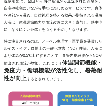
温泉宅配は、全国18ヶ所の名湯から直送された源泉を、
自宅や社宅にいながら手軽に楽しめるサービスです。身体
を深部から温め、自律神経を整える効果が期待される温泉
入浴は、体温調節能力や血流改善に大きく寄与し、熱中症
に「なりにくい身体」をつくる手助けとなります。
特に注目されるのは、ノーベル生理学・医学賞を受賞した
ルイス・イグナロ博士の一酸化窒素（NO）理論。入浴に
より体温が0.5℃上昇することで、血管内皮細胞からNOが
体温調節機能・
放出され血流が増加。これにより
免疫力・循環機能が活性化し、暑熱耐
性が向上
するとされています。