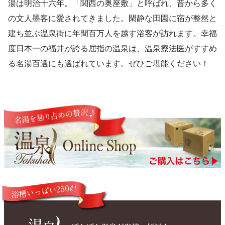
湯は明治十六年。「関西の奥座敷」と呼ばれ、昔から多く
の文人墨客に愛されてきました。閑静な田園に宿が整然と
建ち並ぶ温泉街に年間百万人を越す浴客が訪れます。幸福
度日本一の福井が誇る屈指の温泉は、温泉療法医がすすめ
る名湯百選にも選ばれています。ぜひご堪能ください！