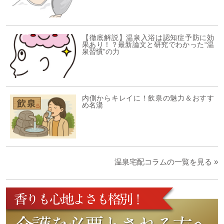
【徹底解説】温泉入浴は認知症予防に効
果あり！？最新論文と研究でわかった“温
泉習慣”の力
内側からキレイに！飲泉の魅力＆おすす
め名湯
温泉宅配コラムの一覧を見る »