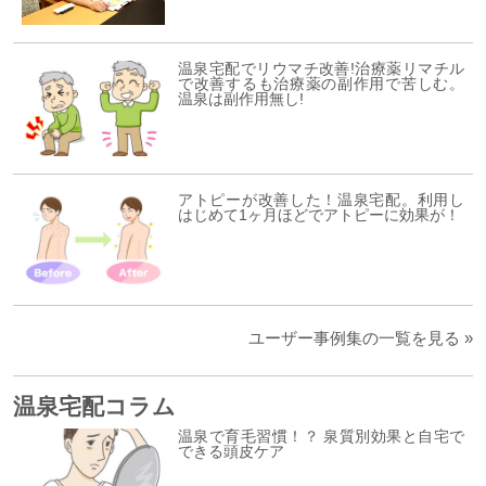
温泉宅配でリウマチ改善!治療薬リマチル
で改善するも治療薬の副作用で苦しむ。
温泉は副作用無し!
アトピーが改善した！温泉宅配。利用し
はじめて1ヶ月ほどでアトピーに効果が！
ユーザー事例集の一覧を見る »
温泉宅配コラム
温泉で育毛習慣！？ 泉質別効果と自宅で
できる頭皮ケア