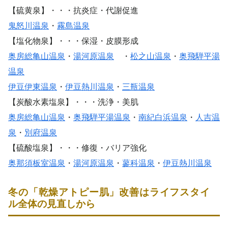
【硫黄泉】・・・抗炎症・代謝促進
鬼怒川温泉
・
霧島温泉
【塩化物泉】・・・保湿・皮膜形成
奥房総亀山温泉
・
湯河原温泉
・
松之山温泉
・
奥飛騨平湯
温泉
伊豆伊東温泉
・
伊豆熱川温泉
・
三瓶温泉
【炭酸水素塩泉】・・・洗浄・美肌
奥房総亀山温泉
・
奥飛騨平湯温泉
・
南紀白浜温泉
・
人吉温
泉
・
別府温泉
【硫酸塩泉】・・・修復・バリア強化
奥那須板室温泉
・
湯河原温泉
・
蓼科温泉
・
伊豆熱川温泉
冬の「乾燥アトピー肌」改善はライフスタイ
ル全体の見直しから