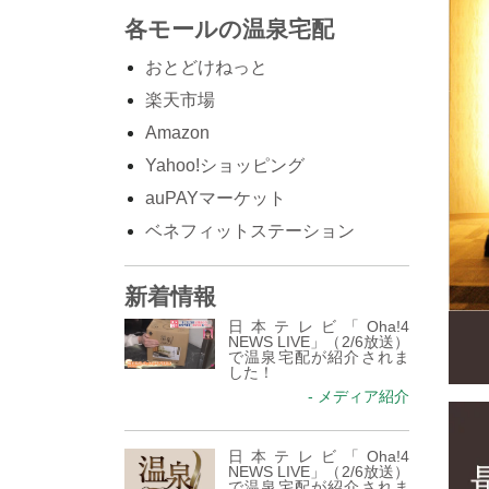
各モールの温泉宅配
おとどけねっと
楽天市場
Amazon
Yahoo!ショッピング
auPAYマーケット
ベネフィットステーション
新着情報
日本テレビ「Oha!4
NEWS LIVE」（2/6放送）
で温泉宅配が紹介されま
した！
- メディア紹介
日本テレビ「Oha!4
NEWS LIVE」（2/6放送）
で温泉宅配が紹介されま