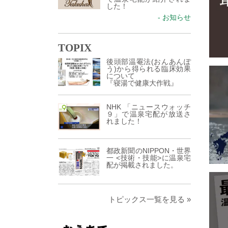
した！
- お知らせ
TOPIX
後頭部温罨法(おんあんぽ
う)から得られる臨床効果
について
『寝湯で健康大作戦』
NHK 「ニュースウォッチ
９」で温泉宅配が放送さ
れました！
都政新聞のNIPPON・世界
一 <技術・技能>に温泉宅
配が掲載されました。
トピックス一覧を見る »