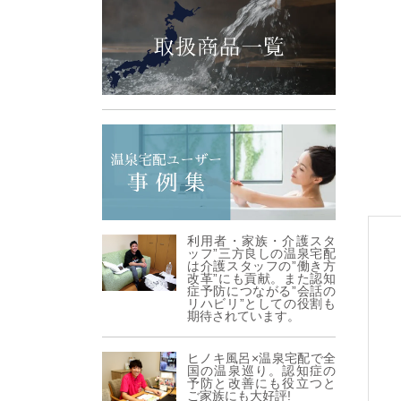
利用者・家族・介護スタ
ッフ”三方良しの温泉宅配
は介護スタッフの”働き方
改革”にも貢献。また認知
症予防につながる”会話の
リハビリ”としての役割も
期待されています。
ヒノキ風呂×温泉宅配で全
国の温泉巡り。認知症の
予防と改善にも役立つと
ご家族にも大好評!