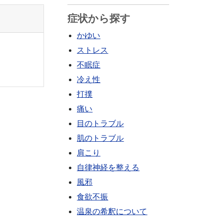
症状から探す
かゆい
ストレス
不眠症
冷え性
打撲
痛い
目のトラブル
肌のトラブル
肩こり
自律神経を整える
風邪
食欲不振
温泉の希釈について