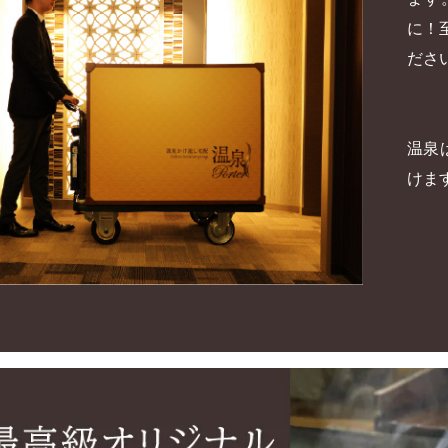
に！
ださ
温泉
けま