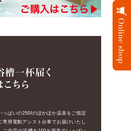
いっぱいの250ℓのぽかぽか温泉をご指定
に専用電動アシスト台車でお届けいたし
。ご自宅の浴槽を100％源泉でいっぱい