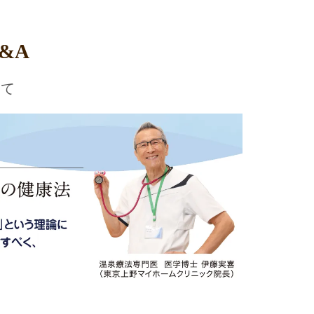
&A
いて