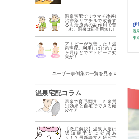
温泉宅配でリウマチ改善!
治療薬リマチルで改善す
伊
るも治療薬の副作用で苦
しむ。温泉は副作用無し!
温
東
アトピーが改善した！温
泉宅配。利用しはじめて1
ヶ月ほどでアトピーに効
果が！
ユーザー事例集の一覧を見る »
温泉宅配コラム
温泉で育毛習慣！？ 泉質
別効果と自宅でできる頭
皮ケア
【徹底解説】温泉入浴は
認知症予防に効果あ
り！？最新論文と研究で