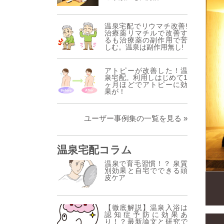
温泉宅配でリウマチ改善!
治療薬リマチルで改善す
るも治療薬の副作用で苦
しむ。温泉は副作用無し!
アトピーが改善した！温
泉宅配。利用しはじめて1
ヶ月ほどでアトピーに効
果が！
ユーザー事例集の一覧を見る »
温泉宅配コラム
温泉で育毛習慣！？ 泉質
別効果と自宅でできる頭
皮ケア
【徹底解説】温泉入浴は
認知症予防に効果あ
り！？最新論文と研究で