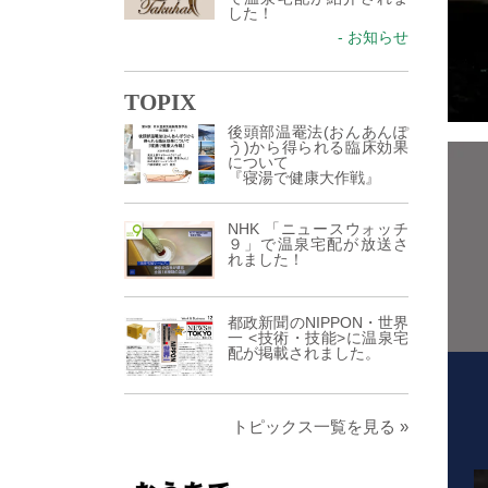
した！
- お知らせ
TOPIX
後頭部温罨法(おんあんぽ
う)から得られる臨床効果
について
『寝湯で健康大作戦』
NHK 「ニュースウォッチ
９」で温泉宅配が放送さ
れました！
都政新聞のNIPPON・世界
一 <技術・技能>に温泉宅
配が掲載されました。
トピックス一覧を見る »