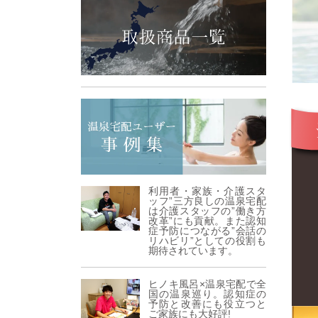
利用者・家族・介護スタ
ッフ”三方良しの温泉宅配
は介護スタッフの”働き方
改革”にも貢献。また認知
症予防につながる”会話の
リハビリ”としての役割も
期待されています。
ヒノキ風呂×温泉宅配で全
国の温泉巡り。認知症の
予防と改善にも役立つと
ご家族にも大好評!