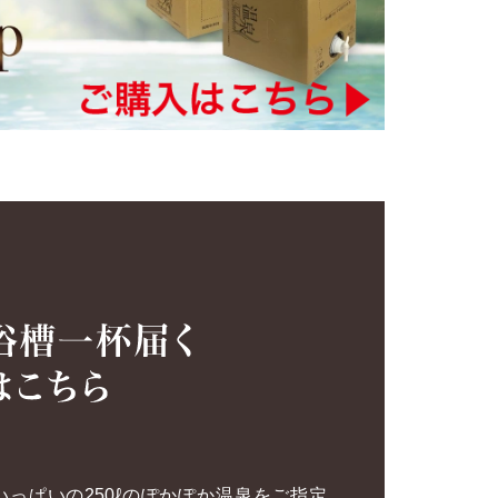
いっぱいの250ℓのぽかぽか温泉をご指定