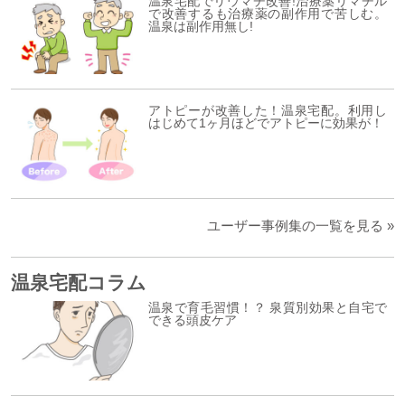
温泉宅配でリウマチ改善!治療薬リマチル
で改善するも治療薬の副作用で苦しむ。
温泉は副作用無し!
アトピーが改善した！温泉宅配。利用し
はじめて1ヶ月ほどでアトピーに効果が！
ユーザー事例集の一覧を見る »
温泉宅配コラム
温泉で育毛習慣！？ 泉質別効果と自宅で
できる頭皮ケア