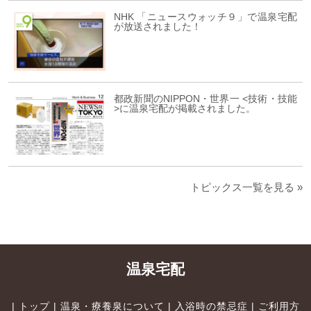
NHK 「ニュースウォッチ９」で温泉宅配
が放送されました！
都政新聞のNIPPON・世界一 <技術・技能
>に温泉宅配が掲載されました。
トピックス一覧を見る »
温泉宅配
|
トップ
|
温泉・療養泉について
|
入浴時の禁忌症
|
ご利用方