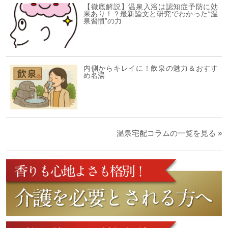
【徹底解説】温泉入浴は認知症予防に効
果あり！？最新論文と研究でわかった“温
泉習慣”の力
内側からキレイに！飲泉の魅力＆おすす
め名湯
温泉宅配コラムの一覧を見る »