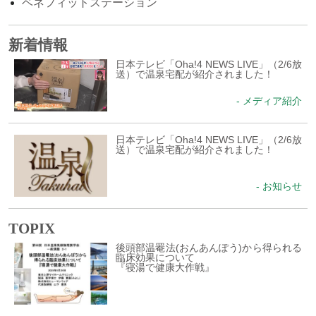
ベネフィットステーション
新着情報
日本テレビ「Oha!4 NEWS LIVE」（2/6放
送）で温泉宅配が紹介されました！
- メディア紹介
日本テレビ「Oha!4 NEWS LIVE」（2/6放
送）で温泉宅配が紹介されました！
- お知らせ
TOPIX
後頭部温罨法(おんあんぽう)から得られる
臨床効果について
『寝湯で健康大作戦』