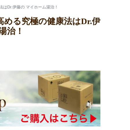
はDr.伊藤の マイホーム湯治！
める究極の健康法はDr.伊
湯治！