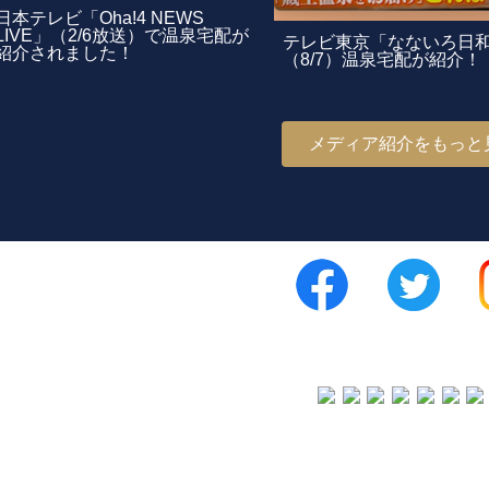
日本テレビ「Oha!4 NEWS
LIVE」（2/6放送）で温泉宅配が
テレビ東京「なないろ日
紹介されました！
（8/7）温泉宅配が紹介！
メディア紹介をもっと