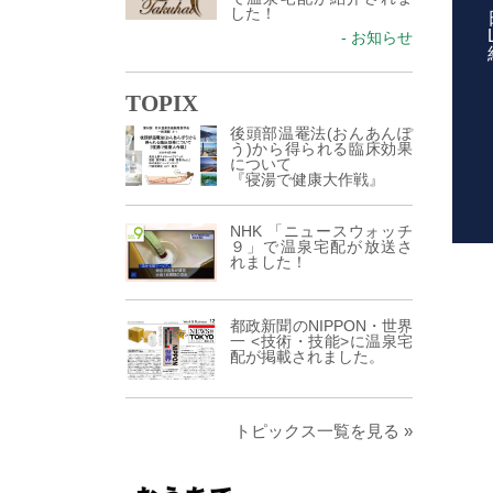
した！
- お知らせ
TOPIX
後頭部温罨法(おんあんぽ
う)から得られる臨床効果
について
『寝湯で健康大作戦』
NHK 「ニュースウォッチ
９」で温泉宅配が放送さ
れました！
都政新聞のNIPPON・世界
一 <技術・技能>に温泉宅
配が掲載されました。
トピックス一覧を見る »