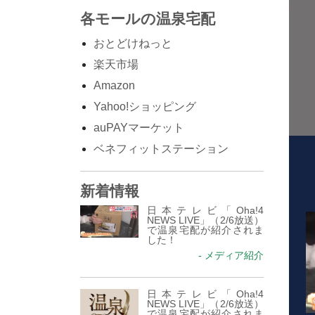
各モールの温泉宅配
おとどけねっと
楽天市場
Amazon
Yahoo!ショッピング
auPAYマーケット
ベネフィットステーション
新着情報
日本テレビ「Oha!4
NEWS LIVE」（2/6放送）
で温泉宅配が紹介されま
した！
- メディア紹介
日本テレビ「Oha!4
NEWS LIVE」（2/6放送）
で温泉宅配が紹介されま