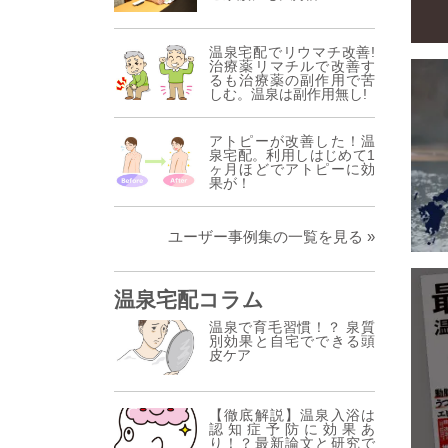
温泉宅配でリウマチ改善!
治療薬リマチルで改善す
るも治療薬の副作用で苦
しむ。温泉は副作用無し!
アトピーが改善した！温
泉宅配。利用しはじめて1
ヶ月ほどでアトピーに効
果が！
ユーザー事例集の一覧を見る »
温泉宅配コラム
温泉で育毛習慣！？ 泉質
別効果と自宅でできる頭
皮ケア
【徹底解説】温泉入浴は
認知症予防に効果あ
り！？最新論文と研究で