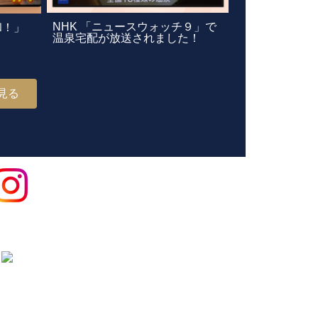
NHK 「ニュースウォッチ９」で
和！」
温泉宅配が放送されました！
見る