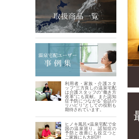
利用者・家族・介護スタ
ッフ”三方良しの温泉宅配
は介護スタッフの”働き方
改革”にも貢献。また認知
症予防につながる”会話の
リハビリ”としての役割も
期待されています。
ヒノキ風呂×温泉宅配で全
国の温泉巡り。認知症の
予防と改善にも役立つと
ご家族にも大好評!