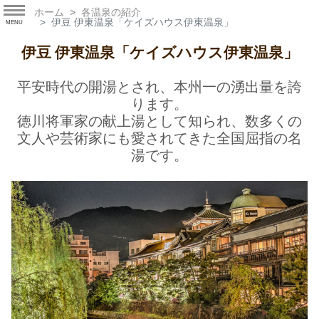
ホーム
各温泉の紹介
伊豆 伊東温泉「ケイズハウス伊東温泉」
MENU
伊豆 伊東温泉「ケイズハウス伊東温泉」
平安時代の開湯とされ、本州一の湧出量を誇
ります。
徳川将軍家の献上湯として知られ、数多くの
文人や芸術家にも愛されてきた全国屈指の名
湯です。