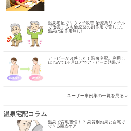
温泉宅配でリウマチ改善!治療薬リマチル
で改善するも治療薬の副作用で苦しむ。
温泉は副作用無し!
アトピーが改善した！温泉宅配。利用し
はじめて1ヶ月ほどでアトピーに効果が！
ユーザー事例集の一覧を見る »
温泉宅配コラム
温泉で育毛習慣！？ 泉質別効果と自宅で
できる頭皮ケア