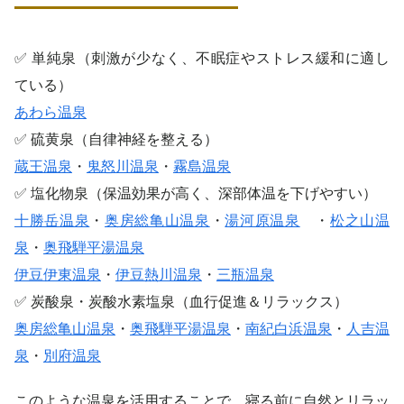
✅ 単純泉（刺激が少なく、不眠症やストレス緩和に適し
ている）
あわら温泉
✅ 硫黄泉（自律神経を整える）
蔵王温泉
・
鬼怒川温泉
・
霧島温泉
✅ 塩化物泉（保温効果が高く、深部体温を下げやすい）
十勝岳温泉
・
奥房総亀山温泉
・
湯河原温泉
・
松之山温
泉
・
奥飛騨平湯温泉
伊豆伊東温泉
・
伊豆熱川温泉
・
三瓶温泉
✅ 炭酸泉・炭酸水素塩泉（血行促進＆リラックス）
奥房総亀山温泉
・
奥飛騨平湯温泉
・
南紀白浜温泉
・
人吉温
泉
・
別府温泉
このような温泉を活用することで、寝る前に自然とリラッ