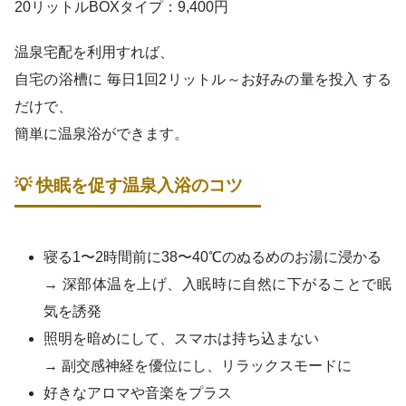
20リットルBOXタイプ：9,400円
温泉宅配を利用すれば、
自宅の浴槽に 毎日1回2リットル～お好みの量を投入 する
だけで、
簡単に温泉浴ができます。
💡 快眠を促す温泉入浴のコツ
寝る1〜2時間前に38〜40℃のぬるめのお湯に浸かる
→ 深部体温を上げ、入眠時に自然に下がることで眠
気を誘発
照明を暗めにして、スマホは持ち込まない
→ 副交感神経を優位にし、リラックスモードに
好きなアロマや音楽をプラス