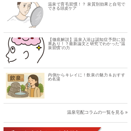
温泉で育毛習慣！？ 泉質別効果と自宅で
できる頭皮ケア
【徹底解説】温泉入浴は認知症予防に効
果あり！？最新論文と研究でわかった“温
泉習慣”の力
内側からキレイに！飲泉の魅力＆おすす
め名湯
温泉宅配コラムの一覧を見る »