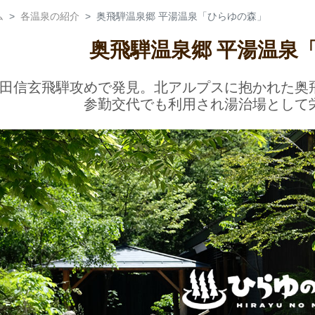
ム
各温泉の紹介
奥飛騨温泉郷 平湯温泉「ひらゆの森」
奥飛騨温泉郷 平湯温泉
田信玄飛騨攻めで発見。北アルプスに抱かれた奥
参勤交代でも利用され湯治場として