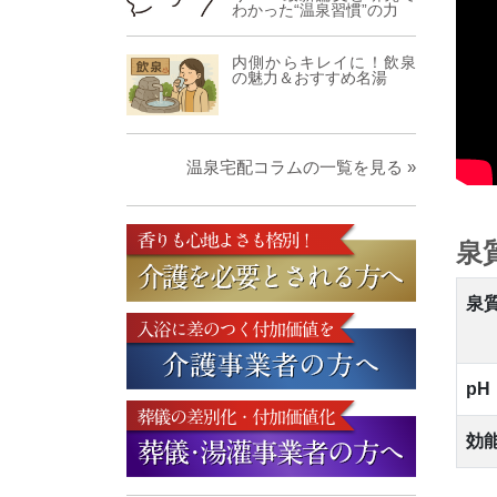
わかった“温泉習慣”の力
内側からキレイに！飲泉
の魅力＆おすすめ名湯
温泉宅配コラムの一覧を見る »
泉
泉
pH
効