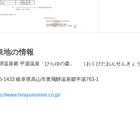
泉地の情報
騨温泉郷 平湯温泉「ひらゆの森」 （おくひだおんせんきょ
6-1433 岐阜県高山市奥飛騨温泉郷平湯763-1
p://www.hirayunomori.co.jp/