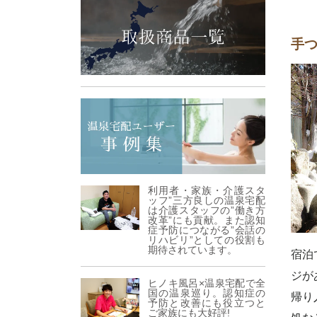
手
利用者・家族・介護スタ
ッフ”三方良しの温泉宅配
は介護スタッフの”働き方
改革”にも貢献。また認知
症予防につながる”会話の
リハビリ”としての役割も
期待されています。
宿泊
ジが
ヒノキ風呂×温泉宅配で全
国の温泉巡り。認知症の
帰り
予防と改善にも役立つと
ご家族にも大好評!