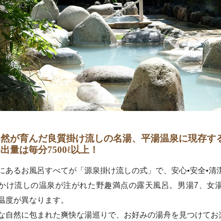
然が育んだ良質掛け流しの名湯、平湯温泉に現存する
出量は毎分7500ℓ以上！
にあるお風呂すべてが「源泉掛け流しの式」で、安心•安全•清
かけ流しの温泉が注がれた野趣満点の露天風呂。男湯7、女湯
温度が異なります。
な自然に包まれた爽快な湯巡りで、お好みの湯舟を見つけてお