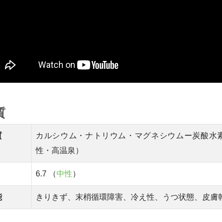
質
質
カルシウム・ナトリウム・マグネシウムー炭酸水
性・高温泉）
6.7 （
中性
）
能
きりきず、末梢循環障害、冷え性、うつ状態、皮膚