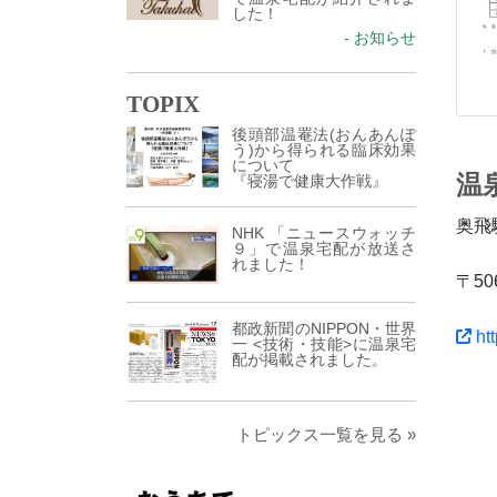
した！
- お知らせ
TOPIX
後頭部温罨法(おんあんぽ
う)から得られる臨床効果
について
温
『寝湯で健康大作戦』
奥飛
NHK 「ニュースウォッチ
９」で温泉宅配が放送さ
れました！
〒50
都政新聞のNIPPON・世界
htt
一 <技術・技能>に温泉宅
配が掲載されました。
トピックス一覧を見る »