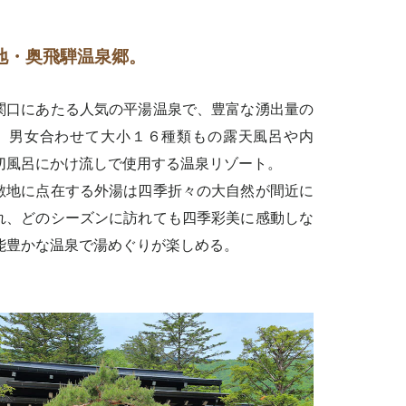
地・奥飛騨温泉郷。
関口にあたる人気の平湯温泉で、豊富な湧出量の
、男女合わせて大小１６種類もの露天風呂や内
切風呂にかけ流しで使用する温泉リゾート。
敷地に点在する外湯は四季折々の大自然が間近に
れ、どのシーズンに訪れても四季彩美に感動しな
能豊かな温泉で湯めぐりが楽しめる。