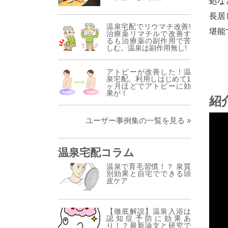
処な
長居
温泉宅配でリウマチ改善!
堪能
治療薬リマチルで改善す
るも治療薬の副作用で苦
しむ。温泉は副作用無し!
アトピーが改善した！温
泉宅配。利用しはじめて1
ヶ月ほどでアトピーに効
果が！
紹
ユーザー事例集の一覧を見る »
温泉宅配コラム
温泉で育毛習慣！？ 泉質
別効果と自宅でできる頭
皮ケア
【徹底解説】温泉入浴は
認知症予防に効果あ
り！？最新論文と研究で