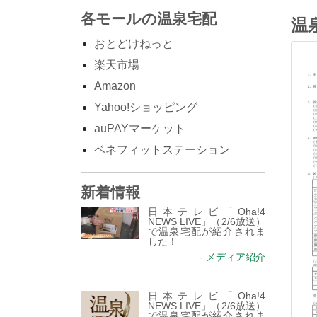
各モールの温泉宅配
温
おとどけねっと
楽天市場
Amazon
Yahoo!ショッピング
auPAYマーケット
ベネフィットステーション
新着情報
日本テレビ「Oha!4
NEWS LIVE」（2/6放送）
で温泉宅配が紹介されま
した！
- メディア紹介
日本テレビ「Oha!4
NEWS LIVE」（2/6放送）
で温泉宅配が紹介されま