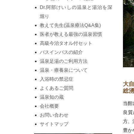
Dr.阿部けいしの温泉と湯治を深
堀り
教えて先生(温泉療法Q&A集)
医者が教える最強の温泉習慣
高級今治タオル付セット
バスインバスの紹介
温泉足湯のご利用方法
温泉・療養泉について
入浴時の禁忌症
大自
よくあるご質問
総湧
温泉知の蔵
当館
会社概要
良質
お問い合わせ
方、
サイトマップ
豊か